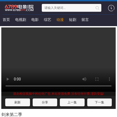
首页
电视剧
电影
综艺
动漫
短剧
留言
请勿相信视频中的任何广告,本站资源免费,没有任何付费,谨防受骗!
刷新
分享
上一集
下一集
剑来第二季