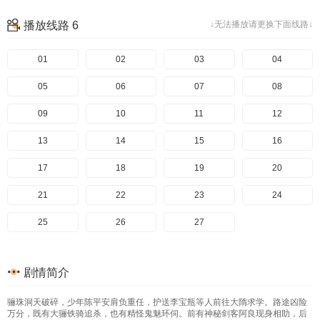
播放线路 6
↓无法播放请更换下面线路↓
01
02
03
04
05
06
07
08
09
10
11
12
13
14
15
16
17
18
19
20
21
22
23
24
25
26
27
剧情简介
骊珠洞天破碎，少年陈平安肩负重任，护送李宝瓶等人前往大隋求学。路途凶险
万分，既有大骊铁骑追杀，也有精怪鬼魅环伺。前有神秘剑客阿良现身相助，后